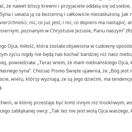
że nawet bliscy krewni i przyjaciele oddalą się od siebie, 
o Syna i uważa ją za bezcenną i całkowicie niezasłużoną. Ja
ierzchności, nic, co już jest, i nic, co dopiero ma nastąpić, a
osiernym, poznanym w Chrystusie Jezusie, Panu naszym” (Rz
wego Ojca, miłość, która została objawiona w cudowny sposó
zym życiu nigdy nie będą nas kochać bardziej niż nasz niebi
niej, powiedziała: „Teraz wiem, że mam niebiańskiego Ojca, k
asnego syna”. Chociaż Pismo Święte ujawnia, że „Bóg jest mił
ie, wielu, którzy wyznają, że są Jego dziećmi, ma tendencj
ą.
 chwili, w której przestaje być kimś innym niż troskliwym, 
ego zabłąkanej owcy: „Tak też nie jest wolą Ojca waszego, kt