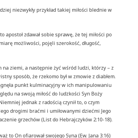
ziej niezwykły przykład takiej miłości blednie w
o apostoł zdawał sobie sprawę, że tej miłości po
miarę możliwości, pojęli szerokość, długość,
na ziemi, a następnie żyć wśród ludzi, którzy – z
wistny sposób, że rzekomo był w zmowie z diabłem.
iągnęła punkt kulminacyjny w ich manipulowaniu
lędu na swoją miłość do ludzkości Syn Boży
Niemniej jednak z radością czynił to, o czym
ę Jego drogimi braćmi i umiłowanymi dziećmi Jego
aczenie grzechów (List do Hebrajczyków 2:10-18).
waż to On ofiarował swojego Syna (Ew. Jana 3:16)