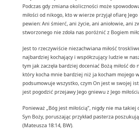
Podczas gdy zmiana okoliczności może spowodować, 
miłości od nikogo, kto w wierze przyjął ofiarę Jeg
pewien: Ani śmierć, ani życie, ani aniołowie, ani zw
stworzonego nie zdoła nas poróżnić z Bogiem mił
Jest to rzeczywiście niezachwiana miłość troskli
najbardziej kochający i współczujący ludzie w nas
tym jak zaczęła bardziej doceniać Bożą miłość do 
który kocha mnie bardziej niż ja kocham mojego wł
podsumowuje wszystko, czym On jest w swojej istoc
jest pogodzić przejawy Jego gniewu z Jego miłości
Ponieważ „Bóg jest miłością”, nigdy nie ma takiej
Syn Boży, poruszając przykład pasterza poszukując
(Mateusza 18:14, BW).