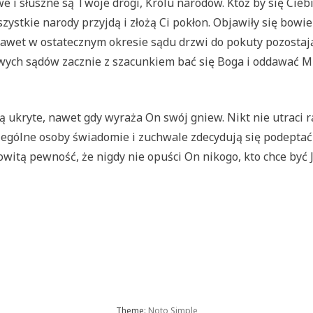
i słuszne są Twoje drogi, Królu narodów. Któż by się Ciebi
szystkie narody przyjdą i złożą Ci pokłon. Objawiły się bowi
awet w ostatecznym okresie sądu drzwi do pokuty pozostają
ych sądów zacznie z szacunkiem bać się Boga i oddawać Mu 
ą ukryte, nawet gdy wyraża On swój gniew. Nikt nie utraci r
ególne osoby świadomie i zuchwale zdecydują się podeptać J
itą pewność, że nigdy nie opuści On nikogo, kto chce być J
Theme:
Noto Simple