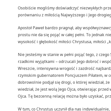
Osobiście mogliśmy doświadczyć niezwykłych przeja
porównaniu z miłością Najwyższego i Jego drogieg
Apostoł Paweł bardzo pragnął, aby współwyznawcy p
prostu nie da się pojąć w całej pełni. To jednak 
wysokość i głębokość miłości Chrystusa, miłości „
Nie jesteśmy w stanie w pełni pojąć tego, z czego
rzadkimi wyjątkami – odrzucali Jego dobroć i wsp
Wreszcie, intensywna wrogość i zazdrość najbard
rzymskim gubernatorem Poncjuszem Piłatem, w cel
dobrowolnie podjął się drogi, o której wiedział, ż
wiedział, że jest wolą Jego Ojca, otwierając prze
Ojca. Tę bezcenną relację można było uzyskać, pr
W tym, co Chrystus uczynił dla nas indywidualnie,