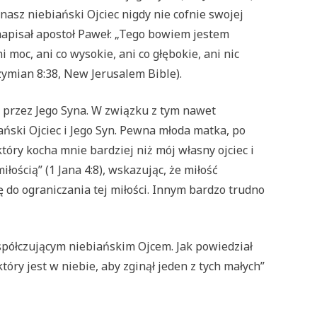
nasz niebiański Ojciec nigdy nie cofnie swojej
k napisał apostoł Paweł: „Tego bowiem jestem
ni moc, ani co wysokie, ani co głębokie, ani nic
ymian 8:38, New Jerusalem Bible).
b przez Jego Syna. W związku z tym nawet
ański Ojciec i Jego Syn. Pewna młoda matka, po
tóry kocha mnie bardziej niż mój własny ojciec i
ością” (1 Jana 4:8), wskazując, że miłość
ę do ograniczania tej miłości. Innym bardzo trudno
współczującym niebiańskim Ojcem. Jak powiedział
óry jest w niebie, aby zginął jeden z tych małych”