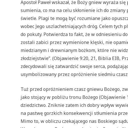
Apostoł Paweł wskazał, że Boży gniew wyraża się
sumienia, co ma na celu skłonienie ich do zmia
świetle. Plagi te mogą być rozumiane jako opuszc
wobec Jego uszlachetniających dróg. Celem tych pl
do pokuty. Potwierdza to fakt, że w odniesieniu do 
zostali zabici przez wymienione klęski, nie opami
miedzianym i drewnianym bożkom, które nie widzą, 
złodziejstwie”. (Objawienie 9:20, 21, Biblia EIB, 
zdecydowali się zatwardzić swoje serca, podążaj
usymbolizowany przez opróżnienie siedmiu czasz n
Tuż przed opróżnieniem czasz gniewu Bożego, zwycię
jako stojący w pobliżu tronu Bożego (Objawienie 1
dziedzictwo. Zniknie zatem ich dobry wpływ wywie
na pastwę gorzkich konsekwencji stłumienia prze
Mimo to, w obliczu czekającego nas Boskiego sądu,