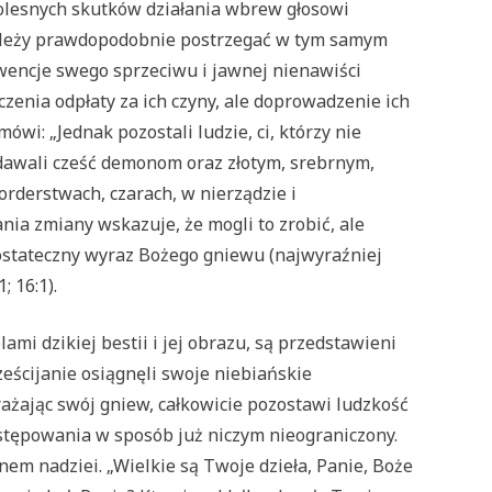
bolesnych skutków działania wbrew głosowi
należy prawdopodobnie postrzegać w tym samym
kwencje swego sprzeciwu i jawnej nienawiści
zenia odpłaty za ich czyny, ale doprowadzenie ich
ówi: „Jednak pozostali ludzie, ci, którzy nie
 oddawali cześć demonom oraz złotym, srebrnym,
orderstwach, czarach, w nierządzie i
ania zmiany wskazuje, że mogli to zrobić, ale
ostateczny wyraz Bożego gniewu (najwyraźniej
 16:1).
ami dzikiej bestii i jej obrazu, są przedstawieni
ześcijanie osiągnęli swoje niebiańskie
ażając swój gniew, całkowicie pozostawi ludzkość
stępowania w sposób już niczym nieograniczony.
nem nadziei. „Wielkie są Twoje dzieła, Panie, Boże