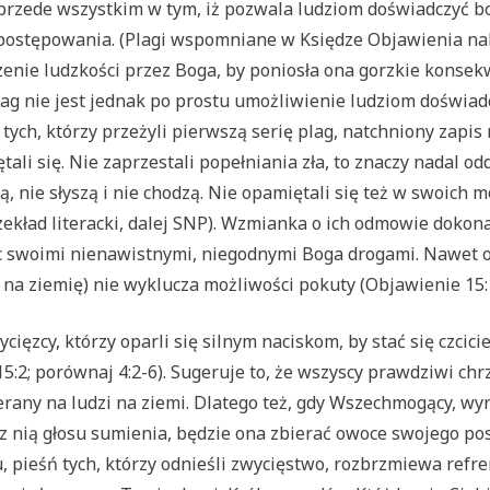
 przede wszystkim w tym, iż pozwala ludziom doświadczyć 
ny postępowania. (Plagi wspomniane w Księdze Objawienia 
zenie ludzkości przez Boga, by poniosła ona gorzkie konse
ag nie jest jednak po prostu umożliwienie ludziom doświadc
tych, którzy przeżyli pierwszą serię plag, natchniony zapis m
ętali się. Nie zaprzestali popełniania zła, to znaczy nadal
nie słyszą i nie chodzą. Nie opamiętali się też w swoich m
Przekład literacki, dalej SNP). Wzmianka o ich odmowie dokon
ąc swoimi nienawistnymi, niegodnymi Boga drogami. Nawet 
a ziemię) nie wyklucza możliwości pokuty (Objawienie 15:1;
zcy, którzy oparli się silnym naciskom, by stać się czciciel
5:2; porównaj 4:2-6). Sugeruje to, że wszyscy prawdziwi chr
rany na ludzi na ziemi. Dlatego też, gdy Wszechmogący, wyr
z nią głosu sumienia, będzie ona zbierać owoce swojego po
 pieśń tych, którzy odnieśli zwycięstwo, rozbrzmiewa refre